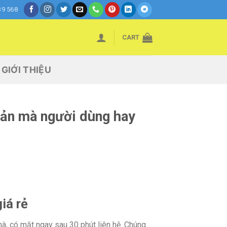
39 568
CART
GIỚI THIỆU
bản mà người dùng hay
iá rẻ
hà, có mặt ngay sau 30 phút liên hệ. Chúng