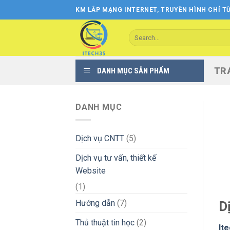
Skip
KM LẮP MẠNG INTERNET, TRUYỀN HÌNH CHỈ TỪ
to
content
Search
for:
TR
DANH MỤC SẢN PHẨM
DANH MỤC
Dịch vụ CNTT
(5)
Dịch vụ tư vấn, thiết kế
Website
(1)
Hướng dẫn
(7)
D
Thủ thuật tin học
(2)
It