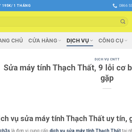
0866 5
 195K/ 1 THÁNG
ANG CHỦ
CỬA HÀNG
DỊCH VỤ
CÔNG CỤ
DỊCH VỤ CNTT
Sửa máy tính Thạch Thất, 9 lỗi cơ 
gặp
ịch vụ sửa máy tính Thạch Thất uy tín, g
ech3s
là đơn vị cung cấp
dịch vụ sửa máy tính Thạch Thất
tại n