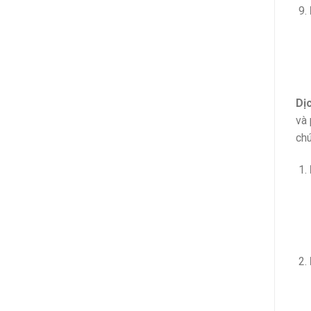
Dị
và 
chú