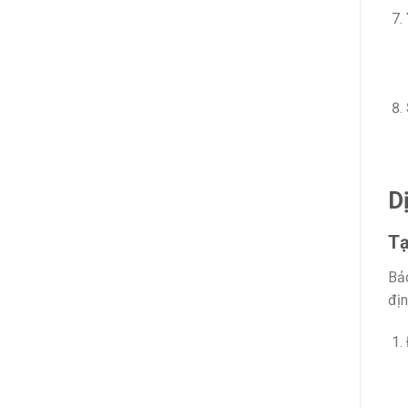
D
Tạ
Bảo
địn