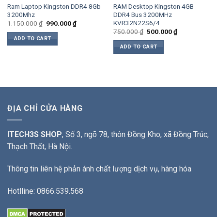
Ram Laptop Kingston DDR4 8Gb
RAM Desktop Kingston 4GB
3200Mhz
DDR4 Bus 3200MHz
KVR32N22S6/4
Original
Current
1.150.000
₫
990.000
₫
price
price
Original
Current
750.000
₫
500.000
₫
was:
is:
price
price
ADD TO CART
1.150.000 ₫.
990.000 ₫.
was:
is:
ADD TO CART
750.000 ₫.
500.000 ₫.
ĐỊA CHỈ CỬA HÀNG
ITECH3S SHOP
, Số 3, ngõ 78, thôn Đồng Kho, xã Đồng Trúc,
Thạch Thất, Hà Nội.
Thông tin liên hệ phản ánh chất lượng dịch vụ, hàng hóa
Hotlline: 0866.539.568