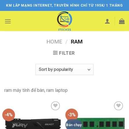
Skip
KM LẮP MẠNG INTERNET, TRUYỀN HÌNH CHỈ TỪ 195K/ 1 THÁNG
to
content
HOME
/
RAM
FILTER
ram máy tính để bàn, ram laptop
-4%
-3%
Add
Add
to
to
wishlist
wishlist
Bán chạy