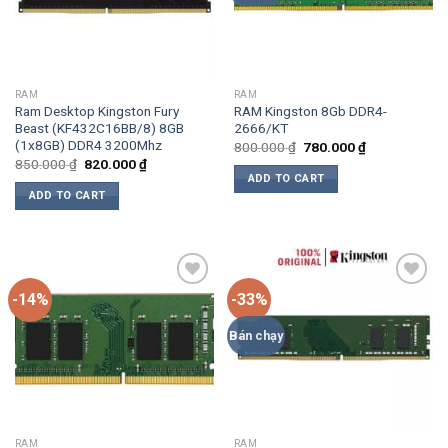
RAM
RAM
Ram Desktop Kingston Fury
RAM Kingston 8Gb DDR4-
Beast (KF432C16BB/8) 8GB
2666/KT
(1x8GB) DDR4 3200Mhz
Original
Current
800.000
₫
780.000
₫
price
price
Original
Current
850.000
₫
820.000
₫
was:
is:
price
price
ADD TO CART
800.000 ₫.
780.000 ₫.
was:
is:
ADD TO CART
850.000 ₫.
820.000 ₫.
-14%
-33%
Add
Add
to
to
wishlist
wishlist
Bán chạy
RAM
RAM