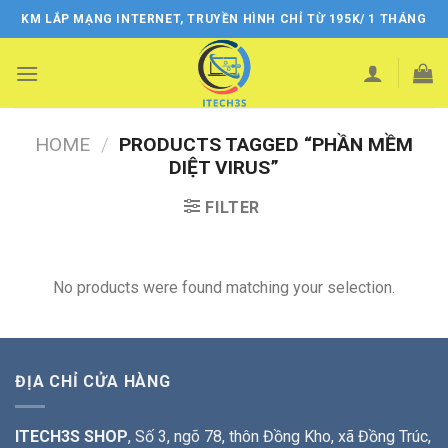
Skip
KM LẮP MẠNG INTERNET, TRUYỀN HÌNH CHỈ TỪ 195K/ 1 THÁNG
to
content
HOME
/
PRODUCTS TAGGED “PHẦN MỀM
DIỆT VIRUS”
FILTER
No products were found matching your selection.
ĐỊA CHỈ CỬA HÀNG
ITECH3S SHOP
, Số 3, ngõ 78, thôn Đồng Kho, xã Đồng Trúc,