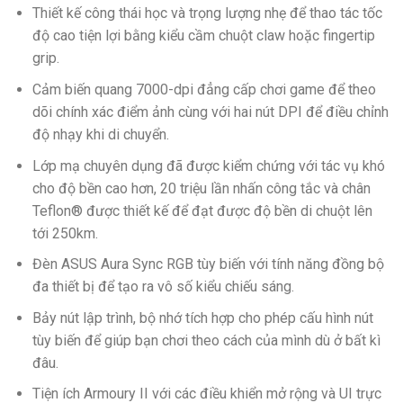
500.000 ₫.
420.000 ₫.
Thiết kế công thái học và trọng lượng nhẹ để thao tác tốc
độ cao tiện lợi bằng kiểu cầm chuột claw hoặc fingertip
grip.
Cảm biến quang 7000-dpi đẳng cấp chơi game để theo
dõi chính xác điểm ảnh cùng với hai nút DPI để điều chỉnh
độ nhạy khi di chuyển.
Lớp mạ chuyên dụng đã được kiểm chứng với tác vụ khó
cho độ bền cao hơn, 20 triệu lần nhấn công tắc và chân
Teflon® được thiết kế để đạt được độ bền di chuột lên
tới 250km.
Đèn ASUS Aura Sync RGB tùy biến với tính năng đồng bộ
đa thiết bị để tạo ra vô số kiểu chiếu sáng.
Bảy nút lập trình, bộ nhớ tích hợp cho phép cấu hình nút
tùy biến để giúp bạn chơi theo cách của mình dù ở bất kì
đâu.
Tiện ích Armoury II với các điều khiển mở rộng và UI trực