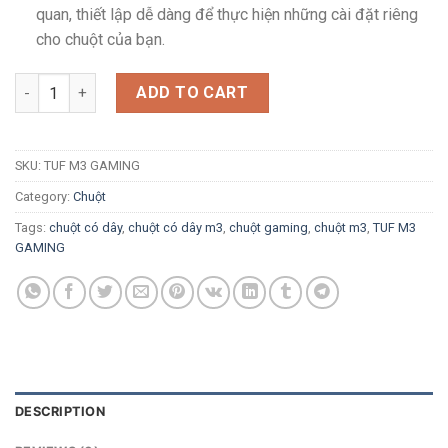
quan, thiết lập dễ dàng để thực hiện những cài đặt riêng
cho chuột của bạn.
Chuột có dây Asus TUF M3 GAMING quantity
ADD TO CART
SKU:
TUF M3 GAMING
Category:
Chuột
Tags:
chuột có dây
,
chuột có dây m3
,
chuột gaming
,
chuột m3
,
TUF M3
GAMING
DESCRIPTION