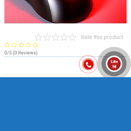
Rate this product
0/5
(0 Reviews)
RELATED PRODUCTS
-19%
-17%
Add
Add
to
to
wishlist
wishlist