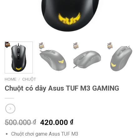
HOME
/
CHUỘT
Chuột có dây Asus TUF M3 GAMING
Original
Current
500.000
₫
420.000
₫
price
price
Chuột chơi game Asus TUF M3
was:
is: