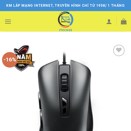
Skip
KM LẮP MẠNG INTERNET, TRUYỀN HÌNH CHỈ TỪ 195K/ 1 THÁNG
to
content
-16%
Add
to
wishlist