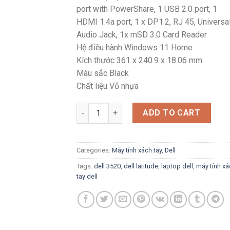
port with PowerShare, 1 USB 2.0 port, 1
HDMI 1.4a port, 1 x DP1.2, RJ 45, Universa
Audio Jack, 1x mSD 3.0 Card Reader.
Hệ điều hành Windows 11 Home
Kích thước 361 x 240.9 x 18.06 mm
Màu sắc Black
Chất liệu Vỏ nhựa
Máy tính xách tay Dell Latitude 3520, i3-1
ADD TO CART
Categories:
Máy tính xách tay
,
Dell
Tags:
dell 3520
,
dell latitude
,
laptop dell
,
máy tính xá
tay dell