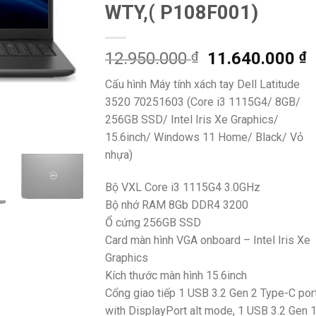
WTY,( P108F001)
Original
C
12.950.000
₫
11.640.000
₫
price
p
Cấu hình Máy tính xách tay Dell Latitude
was:
i
3520 70251603 (Core i3 1115G4/ 8GB/
12.950.000 ₫.
1
256GB SSD/ Intel Iris Xe Graphics/
15.6inch/ Windows 11 Home/ Black/ Vỏ
nhựa)
Bộ VXL Core i3 1115G4 3.0GHz
Bộ nhớ RAM 8Gb DDR4 3200
Ổ cứng 256GB SSD
Card màn hình VGA onboard – Intel Iris Xe
Graphics
Kích thước màn hình 15.6inch
Cổng giao tiếp 1 USB 3.2 Gen 2 Type-C por
with DisplayPort alt mode, 1 USB 3.2 Gen 