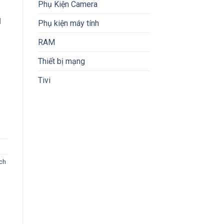
Phụ Kiện Camera
l
Phụ kiện máy tính
RAM
Thiết bị mạng
Tivi
115G4, 8GB, 256GB SSD, Intel UHD Graphics, 15.6" HD, 3C 41Wh, ax+
ch