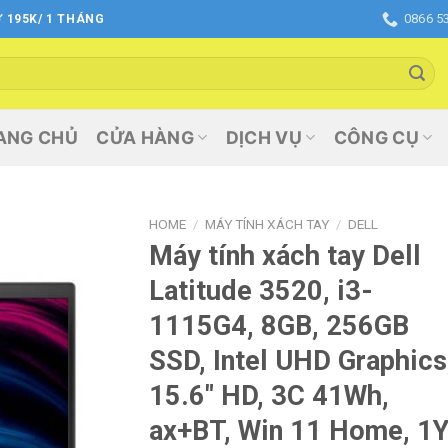
0866 5
 195K/ 1 THÁNG
ANG CHỦ
CỬA HÀNG
DỊCH VỤ
CÔNG CỤ
HOME
/
MÁY TÍNH XÁCH TAY
/
DELL
Máy tính xách tay Dell
Add
Latitude 3520, i3-
to
wishlist
1115G4, 8GB, 256GB
SSD, Intel UHD Graphics
15.6″ HD, 3C 41Wh,
ax+BT, Win 11 Home, 1