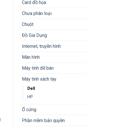
Card đồ họa
Chưa phân loại
urrent
Chuột
rice
Đồ Gia Dụng
s:
1.640.000 ₫.
Internet, truyền hình
Màn hình
Máy tính để bàn
Máy tính xách tay
Dell
HP
Ổ cứng
t
Phần mềm bản quyền
1