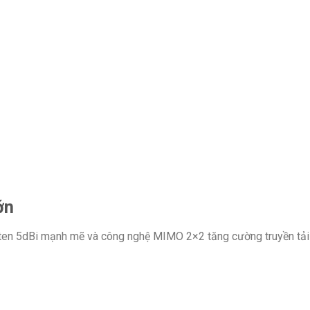
ớn
g ten 5dBi mạnh mẽ và công nghệ MIMO 2×2 tăng cường truyền tải