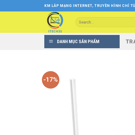
Skip
KM LẮP MẠNG INTERNET, TRUYỀN HÌNH CHỈ TỪ
to
content
Search
for:
TR
DANH MỤC SẢN PHẨM
-17%