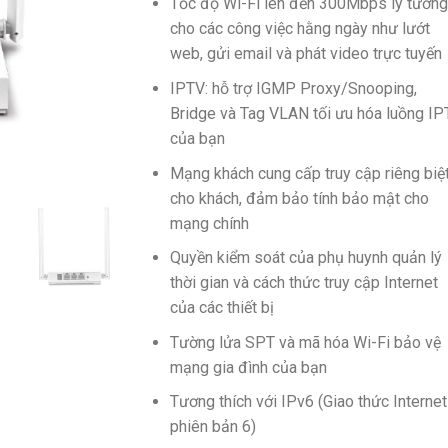
Tốc độ Wi-Fi lên đến 300Mbps lý tưởng
cho các công việc hằng ngày như lướt
web, gửi email và phát video trực tuyến
IPTV: hỗ trợ IGMP Proxy/Snooping,
Bridge và Tag VLAN tối ưu hóa luồng I
của bạn
Mạng khách cung cấp truy cập riêng biệ
cho khách, đảm bảo tính bảo mật cho
mạng chính
Quyền kiểm soát của phụ huynh quản lý
thời gian và cách thức truy cập Internet
của các thiết bị
Tường lửa SPT và mã hóa Wi-Fi bảo vệ
mạng gia đình của bạn
Tương thích với IPv6 (Giao thức Internet
phiên bản 6)