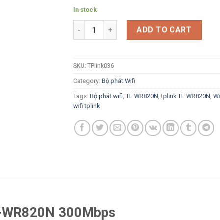
In stock
TP-Link TL-WR820N 300Mbps quantity
ADD TO CART
SKU:
TPlink036
Category:
Bộ phát Wifi
Tags:
Bộ phát wifi
,
TL WR820N
,
tplink TL WR820N
,
Wi
wifi tplink
 TL-WR820N 300Mbps