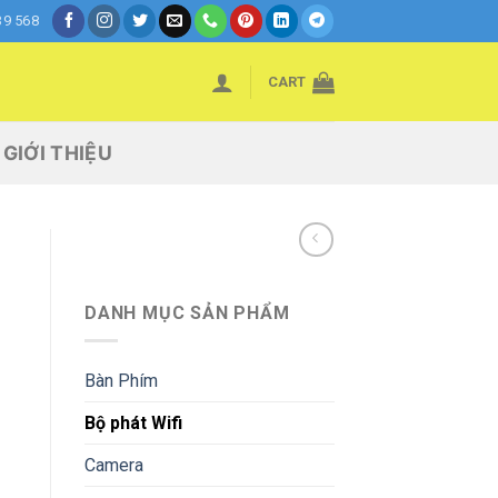
39 568
CART
GIỚI THIỆU
DANH MỤC SẢN PHẨM
Bàn Phím
t
Bộ phát Wifi
Camera
0 ₫.