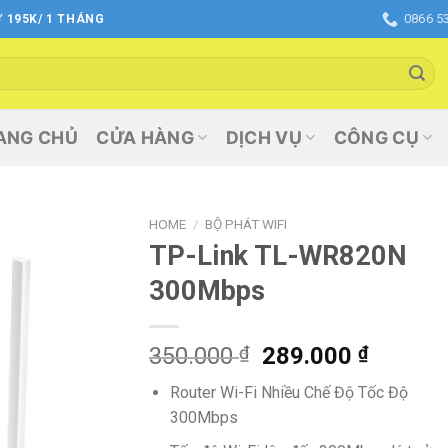
0866 5
 195K/ 1 THÁNG
ANG CHỦ
CỬA HÀNG
DỊCH VỤ
CÔNG CỤ
HOME
/
BỘ PHÁT WIFI
TP-Link TL-WR820N
Add
300Mbps
to
wishlist
Original
Curren
350.000
₫
289.000
₫
price
price
Router Wi-Fi Nhiều Chế Độ Tốc Độ
was:
is:
300Mbps
350.000 ₫.
289.00